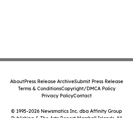
About
Press Release Archive
Submit Press Release
Terms & Conditions
Copyright/DMCA Policy
Privacy Policy
Contact
© 1995-2026 Newsmatics Inc. dba Affinity Group
Publishing & The Arts Report Marshall Islands. All
Rights Reserved.