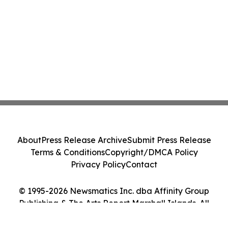
About
Press Release Archive
Submit Press Release
Terms & Conditions
Copyright/DMCA Policy
Privacy Policy
Contact
© 1995-2026 Newsmatics Inc. dba Affinity Group
Publishing & The Arts Report Marshall Islands. All
Rights Reserved.