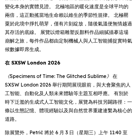
變化本身的實體見證。 北極地區的暖化速度是全球平均的
兩倍，這正動搖當地生命賴以維生的季節性規律。 北極罌
粟於此境中掙扎萌芽，僅有片刻綻放，隨後氣溫便無情越過
其存活的底線。 展覽以燈箱雕塑反顏料作品細膩描摹這場
崩解之旅，每件作品都由定制機械人與人工智能捕捉實時氣
候數據即席生成。
在 SXSW London 2026
《Specimens of Time: The Glitched Sublime》
在
SXSW London 2026 舉行期間展現眼前，與大會聚焦的人
工智能、自動化及人類未來體驗等主題互相呼應。 有別於
時下泛濫的生成式人工智能文化，展覽為科技另闢路徑：一
條以生態記憶、體現經驗以及與自然世界重建連繫為核心的
道路。
除展覽外，Petrić 將於 6 月 3 日（星期三）上午 11:40 至