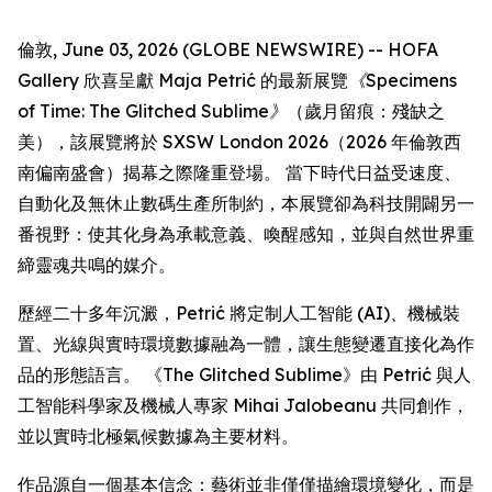
倫敦, June 03, 2026 (GLOBE NEWSWIRE) -- HOFA
Gallery 欣喜呈獻 Maja Petrić 的最新展覽
《Specimens
of Time: The Glitched Sublime》
（歲月留痕：殘缺之
美），該展覽將於 SXSW London 2026（2026 年倫敦西
南偏南盛會）揭幕之際隆重登場。 當下時代日益受速度、
自動化及無休止數碼生產所制約，本展覽卻為科技開闢另一
番視野：使其化身為承載意義、喚醒感知，並與自然世界重
締靈魂共鳴的媒介。
歷經二十多年沉澱，Petrić 將定制人工智能 (AI)、機械裝
置、光線與實時環境數據融為一體，讓生態變遷直接化為作
品的形態語言。 《The Glitched Sublime》由 Petrić 與人
工智能科學家及機械人專家 Mihai Jalobeanu 共同創作，
並以實時北極氣候數據為主要材料。
作品源自一個基本信念：藝術並非僅僅描繪環境變化，而是