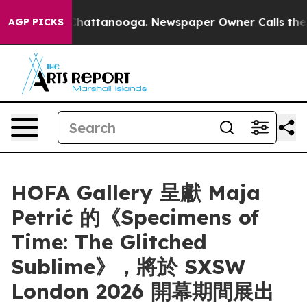
Chaos in Chattanooga. Newspaper Owner Calls the Peo
AGP PICKS
HOFA Gallery 呈獻 Maja
Petrić 的《Specimens of
Time: The Glitched
Sublime》，將於 SXSW
London 2026 開幕期間展出